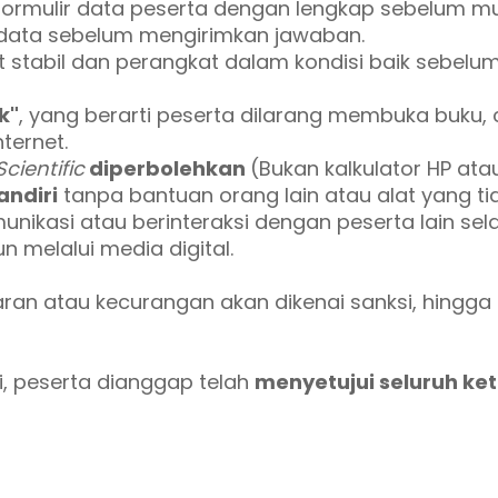
 formulir data peserta dengan lengkap sebelum mu
 data sebelum mengirimkan jawaban.
et stabil dan perangkat dalam kondisi baik sebelu
k"
, yang berarti peserta dilarang membuka buku
ternet.
Scientific
diperbolehkan
(Bukan kalkulator HP atau
ndiri
tanpa bantuan orang lain atau alat yang ti
unikasi atau berinteraksi dengan peserta lain sel
 melalui media digital.
ran atau kecurangan akan dikenai sanksi, hingg
i, peserta dianggap telah
menyetujui seluruh ke