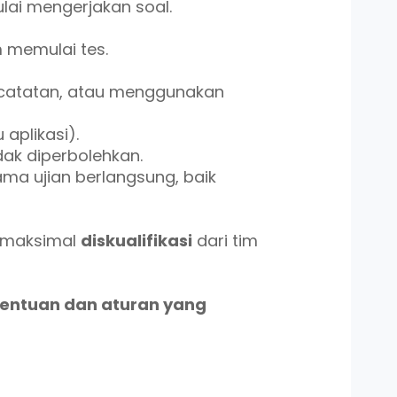
lai mengerjakan soal.
m memulai tes.
, catatan, atau menggunakan
 aplikasi).
dak diperbolehkan.
ama ujian berlangsung, baik
a maksimal
diskualifikasi
dari tim
tentuan dan aturan yang