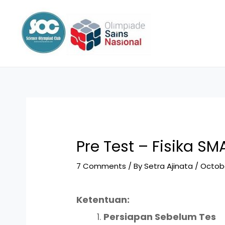
Skip
Post
to
navigation
content
Pre Test – Fisika SM
7 Comments
/ By
Setra Ajinata
/
Octobe
Ketentuan:
Persiapan Sebelum Tes