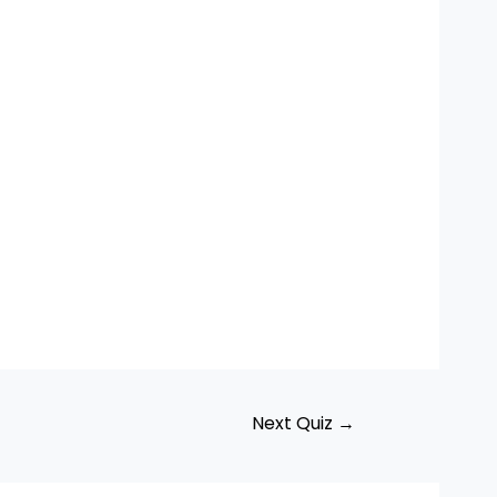
Next Quiz
→