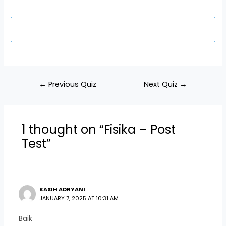
←
Previous Quiz
Next Quiz
→
1 thought on “Fisika – Post
Test”
KASIH ADRYANI
JANUARY 7, 2025 AT 10:31 AM
Baik