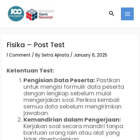
Skip
Post
MAI
to
navigation
Search
MEN
content
Fisika – Post Test
1 Comment
/ By
Setra Ajinata
/
January 6, 2025
Ketentuan Test:
Pengisian Data Peserta:
Pastikan
untuk mengisi formulir data peserta
dengan lengkap sebelum mulai
mengerjakan soal. Periksa kembali
semua data sebelum mengirimkan
jawaban.
Kemandirian dalam Pengerjaan:
Kerjakan soal secara mandiri tanpa
bantuan orang lain atau alat yang
tidak diperbolehkan.