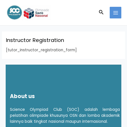
Skip
MAI
to
Search
MEN
content
Instructor Registration
[tutor_instructor_registration_form]
About us
Science Olympiad Club (SOC) adalah lembaga
pelatihan olimpiade khusunya OSN dan lomba akademik
lainnya baik tingkat nasional maupun internasional.